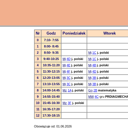
Nr
Godz
Poniedziałek
Wtorek
0
7:10- 7:55
1
8:00- 8:45
2
8:50- 9:35
Mj
1C
j. polski
3
9:40-10:25
Mj
4D
j. polski
Mj
1C
j. polski
4
10:35-11:20
Mj
4E
j. polski
Mj
4B
j. polski
5
11:30-12:15
Mj
4F
j. polski
Mj
4D
j. polski
6
12:20-13:05
Mj
3C
j. polski
Mj
3B
j. polski
7
13:10-13:55
Mj
3C
j. polski
Mj
3B
j. polski
8
14:00-14:45
Mz
1A
j. polski
Gn
2B
matematyka
9
14:55-15:40
MW
4C
-gru
PRDIAGMECH
10
15:45-16:30
Mz
3F
j. polski
11
16:35-17:20
12
17:30-18:15
Obowiązuje od: 01.06.2026