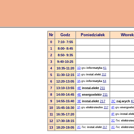
Nr
Godz
Poniedziałek
Wtorek
0
7:10- 7:55
1
8:00- 8:45
2
8:50- 9:35
3
9:40-10:25
4
10:35-11:20
1D
-gru
informatyka
K1
5
11:30-12:15
1F
-gru
instal.elekt
212
6
12:20-13:05
3A
-gru
informatyka
K4
7
13:10-13:55
4E
instal.elekt
211
8
14:00-14:45
4E
energoelektr
211
9
14:55-15:40
3E
instal.elekt
217
2C
zaj.wych
K
10
15:45-16:30
1F
-gru
elektrotechn
217
4F
-gru
energoele
11
16:35-17:20
4F
-gru
instal.elek
12
17:30-18:15
2C
-Tec
elektrote
13
18:20-19:05
2C
-Tec
instal.elekt
217
2C
-Tec
elektrote