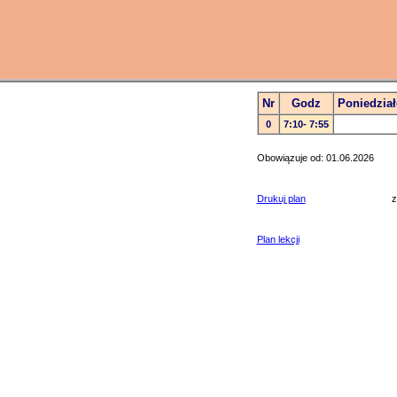
Nr
Godz
Poniedział
0
7:10- 7:55
Obowiązuje od: 01.06.2026
Drukuj plan
z
Plan lekcji