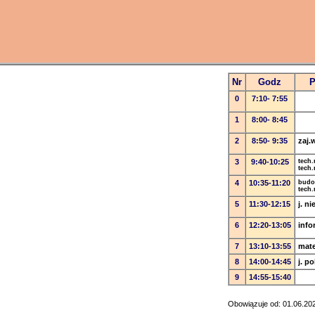
Nr
Godz
P
0
7:10- 7:55
1
8:00- 8:45
2
8:50- 9:35
zaj.
3
9:40-10:25
tech.
tech.
4
10:35-11:20
budo
tech.
5
11:30-12:15
j. n
6
12:20-13:05
info
7
13:10-13:55
mat
8
14:00-14:45
j. po
9
14:55-15:40
Obowiązuje od: 01.06.20