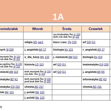
1A
oniedziałek
Wtorek
Środa
Czwartek
rys.budowlan-Tec
Iz
220
tech.rob.dek-Tec
IK
221
religia
SG
par1
bizn.i zarz.
Pe
215
wf
GD
G1
wych
Sl
220
j. angielski
AS
17
biologia
Ko
121
r_angielski
AS
17
murtynk-Tec
Sl
220
e_dla_bezp
Wy
122
j. niemiecki
AM
212
biologia
Ko
113
rob.dek-Tec
IK
221
w.ogólne-Tec
Si
220
historia
LD
113
wf
GD
G1
matematyka
GS
220
rob.dek-Tec
IK
221
iemiecki
AM
113
tech.murtynk-Tec
Sl
220
wf
GD
G1
j. angielski
AS
K5
rys.dek.-Tec
Si
203
rmatyka
BZ
K1
tech.murtynk-Tec
Sl
220
informatyka
BZ
K2
pod.bud.dek-Tec
Si
203
ematyka
GS
222
chemia
AG
217
chemia
AG
211
lski
Mz
121
j. polski
Mz
122
j. polski
Mz
123
26