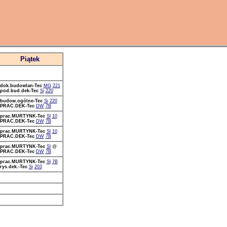
Piątek
dok.budowlan-Tec
MG
221
pod.bud.dek-Tec
Si
220
budow.ogólne-Tec
Si
220
PRAC.DEK-Tec
DW
7B
prac.MURTYNK-Tec
Sl
10
PRAC.DEK-Tec
DW
7B
prac.MURTYNK-Tec
Sl
10
PRAC.DEK-Tec
DW
7B
prac.MURTYNK-Tec
Sl
@
PRAC.DEK-Tec
DW
7B
prac.MURTYNK-Tec
Sl
7B
rys.dek.-Tec
Si
203