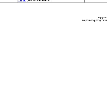
Pw
4E
-gru
PR.ELTECH.EL
wygene
za pomocą program