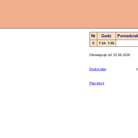
Nr
Godz
Poniedział
0
7:10- 7:55
Obowiązuje od: 01.06.2026
Drukuj plan
z
Plan lekcji