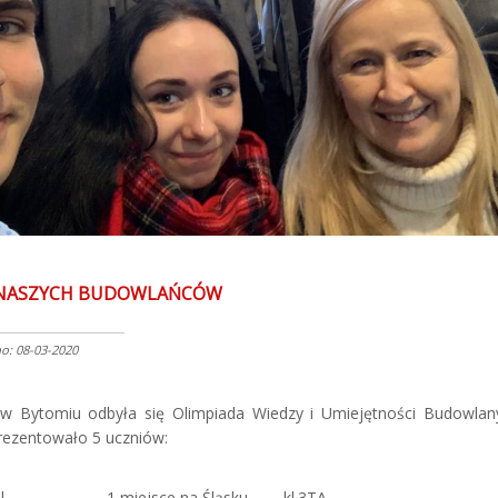
 NASZYCH BUDOWLAŃCÓW
: 08-03-2020
 w Bytomiu odbyła się Olimpiada Wiedzy i Umiejętności Budowlan
rezentowało 5 uczniów:
epiel 1 miejsce na Śląsku kl.3TA