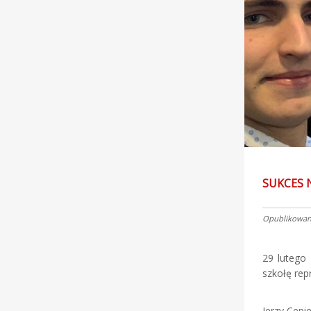
SUKCES
Opublikowano
29 lutego
szkołę rep
Jerzy C