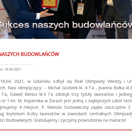
 NASZYCH BUDOWLAŃCÓW
: 18-04-2021
16.04. 2021, w Gdańsku odbył się finał Olimpiady Wiedzy i Um
h. Nasi olimpijczycy: – Michał Godziek kl. 4 Ta , Joanna Bułka kl.
4 Ta, Dawid Benisz kl.4 Ta zdobyli trzy tytuły laureatów i jednego
nr 1 im. M. Kopernika w Żorach jest jedną z najlepszych szkół tec
ajmujemy 4 miejsce. P. Mariola Sodzawiczny zajęła zaszczytne 3
wg kryterium liczby laureatów w zawodach centralnych Olimpiad
ści Budowlanych. Gratulujemy i życzymy powodzenia na maturze!