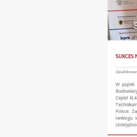
SUKCES
Opublikowano
W piątek 
Budowlanyc
Cepiel kl.
Technikum 
Polsce. Z
rankingu 
Umiejętno