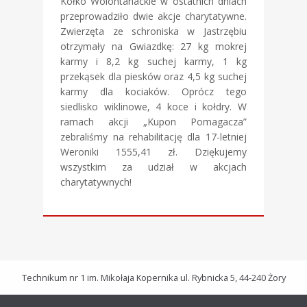
Kółko Wolontariackie w ostatnich dniach
przeprowadziło dwie akcje charytatywne.
Zwierzęta ze schroniska w Jastrzębiu
otrzymały na Gwiazdkę: 27 kg mokrej
karmy i 8,2 kg suchej karmy, 1 kg
przekąsek dla piesków oraz 4,5 kg suchej
karmy dla kociaków. Oprócz tego
siedlisko wiklinowe, 4 koce i kołdry. W
ramach akcji „Kupon Pomagacza”
zebraliśmy na rehabilitację dla 17-letniej
Weroniki 1555,41 zł. Dziękujemy
wszystkim za udział w akcjach
charytatywnych!
Technikum nr 1 im. Mikołaja Kopernika ul. Rybnicka 5, 44-240 Żory