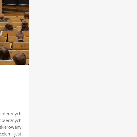
połecznych
połecznych
 skierowany
celem jest