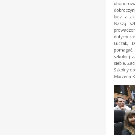
uhonorow
dobroczyn
ludzi, a t
Naszą sz
prowadzo
dotychcza
Łuczak, D
pomagać, b
szkolnej z
siebie. Za
Szkolny op
Marzena K