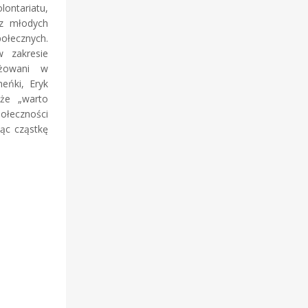
ntariatu,
ez młodych
połecznych.
 zakresie
ażowani w
eńki, Eryk
 że „warto
połeczności
jąc cząstkę