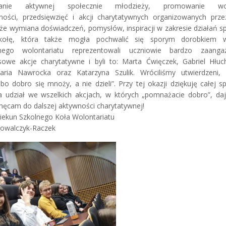
anie aktywnej społecznie młodzieży, promowanie wolo
ności, przedsięwzięć i akcji charytatywnych organizowanych prz
akże wymiana doświadczeń, pomysłów, inspiracji w zakresie działań s
kołę, która także mogła pochwalić się sporym dorobkiem w
nego wolontariatu reprezentowali uczniowie bardzo zaang
sowe akcje charytatywne i byli to: Marta Ćwięczek, Gabriel Hłuch
aria Nawrocka oraz Katarzyna Szulik. Wróciliśmy utwierdzeni,
o dobro się mnoży, a nie dzieli”. Przy tej okazji dziękuję całej s
a udział we wszelkich akcjach, w których „pomnażacie dobro”, da
chęcam do dalszej aktywności charytatywnej!
iekun Szkolnego Koła Wolontariatu
owalczyk-Raczek