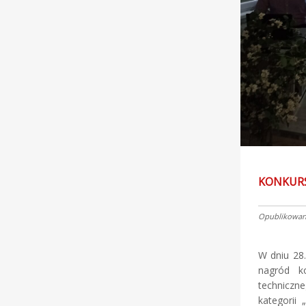
KONKURS
Opublikowano
W dniu 28
nagród k
techniczn
kategorii