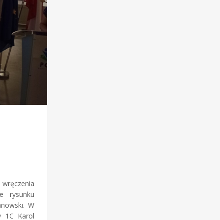
 wręczenia
e rysunku
anowski. W
y 1C Karol