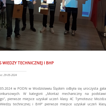
 WIEDZY TECHNICZNEJ I BHP
: 29-05-2024
.05.2024 w PODN w Wodzisławiu Śląskim odbyła się uroczysta gala
onkursowych. W kategorii „Montaż mechaniczny na podstawi
ego”, pierwsze miejsce uzyskał uczeń klasy 4C Tymoteusz Możdż
 „Wiedzy technicznej i BHP’ pierwsze miejsce uzyskał uczeń klas