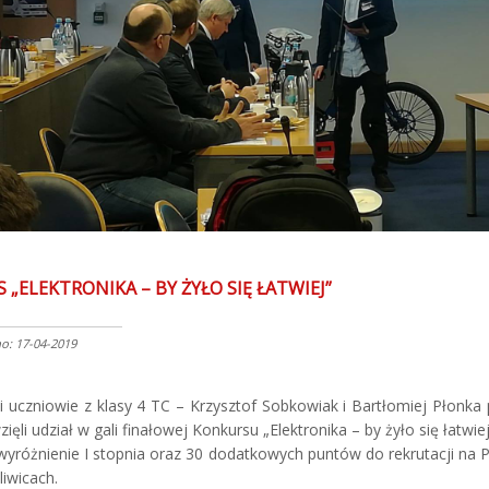
„ELEKTRONIKA – BY ŻYŁO SIĘ ŁATWIEJ”
: 17-04-2019
si uczniowie z klasy 4 TC – Krzysztof Sobkowiak i Bartłomiej Płonka
zięli udział w gali finałowej Konkursu „Elektronika – by żyło się łatwiej
wyróżnienie I stopnia oraz 30 dodatkowych puntów do rekrutacji na P
liwicach.