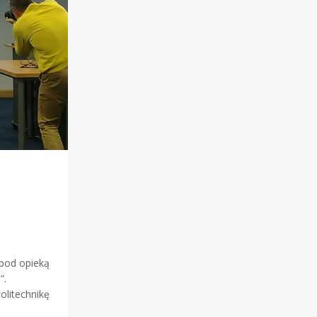
 pod opieką
”.
olitechnikę