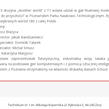
23 drużyna „Another world” z T1 wzięła udział w gali finałowej Kon
 do przyszłości” w Poznańskim Parku Naukowo-Technologicznym. Byl
 wybranych wśród 180 z całej Polski.
yny:
osz Błażyca​
irector: Jakub Bandzarewicz ​
ecialist: Dominik Talarek ​
ecialist: Michał Smusz ​
: Katarzyna Maryjosz
iowie zaprezentowali futurystyczną, industrialną wizję świata pr
ną na podstawie gier komputerowych i z pomocą sztucznej inteligen
ystem z Poznania otrzymaliśmy na własność drukarkę Banach School 
Technikum nr 1 im. Mikołaja Kopernika ul. Rybnicka 5, 44-240 Żory