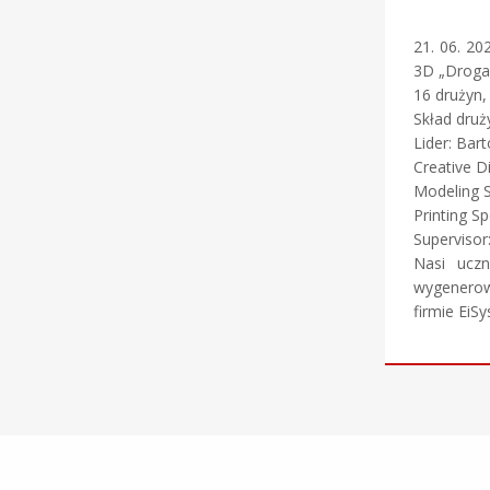
21. 06. 20
3D „Droga
16 drużyn,
Skład druż
Lider: Bart
Creative D
Modeling Sp
Printing Sp
Supervisor
Nasi uczn
wygenerowa
firmie EiS