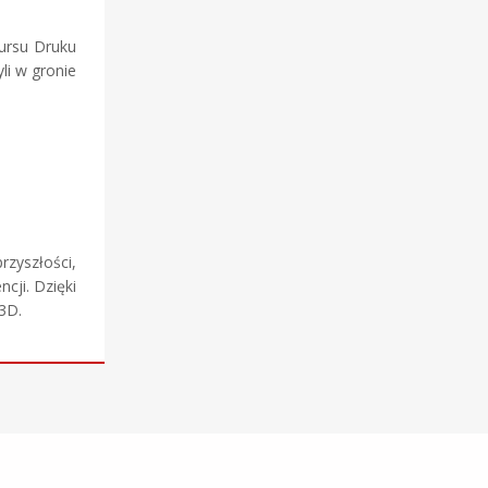
kursu Druku
i w gronie
zyszłości,
cji. Dzięki
3D.