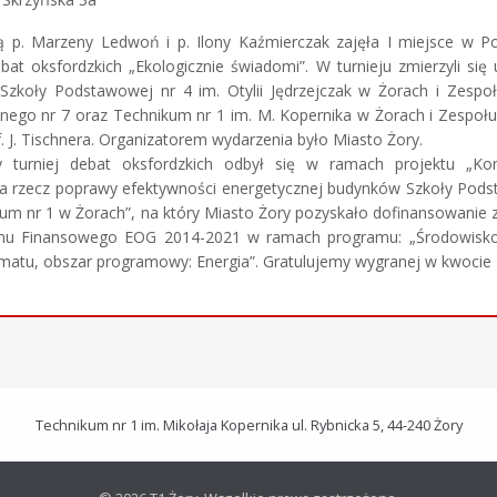
ą p. Marzeny Ledwoń i p. Ilony Kaźmierczak zajęła I miejsce w 
ebat oksfordzkich „Ekologicznie świadomi”. W turnieju zmierzyli się 
Szkoły Podstawowej nr 4 im. Otylii Jędrzejczak w Żorach i Zespo
nego nr 7 oraz Technikum nr 1 im. M. Kopernika w Żorach i Zespołu
of. J. Tischnera. Organizatorem wydarzenia było Miasto Żory.
 turniej debat oksfordzkich odbył się w ramach projektu „K
na rzecz poprawy efektywności energetycznej budynków Szkoły Pod
kum nr 1 w Żorach”, na który Miasto Żory pozyskało dofinansowanie
u Finansowego EOG 2014-2021 w ramach programu: „Środowisko,
matu, obszar programowy: Energia”. Gratulujemy wygranej w kwocie 
Technikum nr 1 im. Mikołaja Kopernika ul. Rybnicka 5, 44-240 Żory