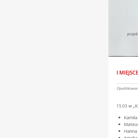
I MIEJSC
Opublikowano
15.03 w „K
Kamila
Mateus
Hanna 
Amelia