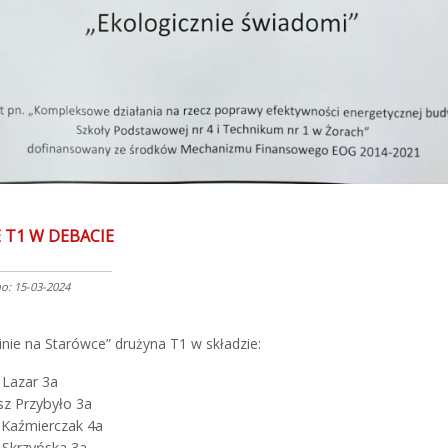
E T1 W DEBACIE
: 15-03-2024
inie na Starówce” drużyna T1 w składzie:
 Lazar 3a
z Przybyło 3a
Kaźmierczak 4a
 Skrzyńska 3a