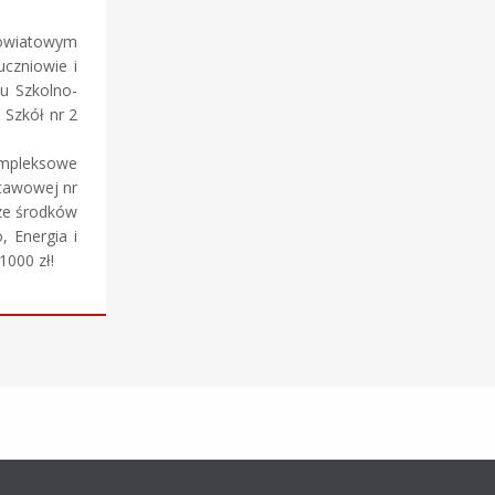
Powiatowym
uczniowie i
łu Szkolno-
 Szkół nr 2
ompleksowe
stawowej nr
 ze środków
 Energia i
1000 zł!