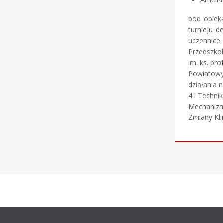
pod opiek
turnieju d
uczennice 
Przedszkol
im. ks. pr
Powiatowy
działania 
4 i Techni
Mechanizm
Zmiany Kli