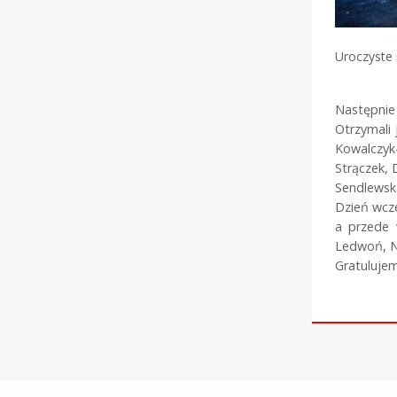
Uroczyste
Następnie
Otrzymali 
Kowalczyk-
Strączek, 
Sendlewska
Dzień wcze
a przede 
Ledwoń, Na
Gratuluje