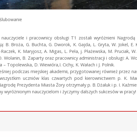
 ślubowanie
 nauczyciele i pracownicy obsługi T1 zostali wyróżnieni Nagrodą 
ją: B. Broża, G. Buchta, G. Dworok, K. Gajda, L. Gryta, W. Jokel, E. 
Raczek, K. Maryjosz, A. Migas, L. Peła, j. Płażewska, M. Pruciak, W
D. Wolanin, B. Zaparty oraz pracownicy administracji i obsługi: A. Wo
 – Topolewska, D. Wiewióra,I. Cichy, K. Wałach i J. Polnik.
śniej podczas miejskiej akademii, przygotowanej również przez na
wszystkim uczniów klas czwartych pod kierownictwem p. K. Mare
grodę Prezydenta Miasta Żory otrzymały p. B. Dżaluk i p. I. Kaźmie
my wyróżnionym nauczycielom i życzymy dalszych sukcesów w pracy!