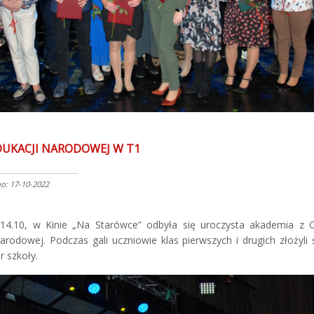
DUKACJI NARODOWEJ W T1
: 17-10-2022
 14.10, w Kinie „Na Starówce” odbyła się uroczysta akademia z O
arodowej. Podczas gali uczniowie klas pierwszych i drugich złożyli
r szkoły.