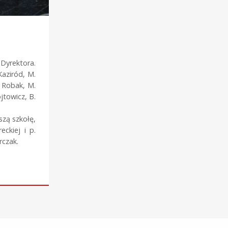
Dyrektora.
Kaziród, M.
. Robak, M.
jtowicz, B.
szą szkołę,
ckiej i p.
rczak.