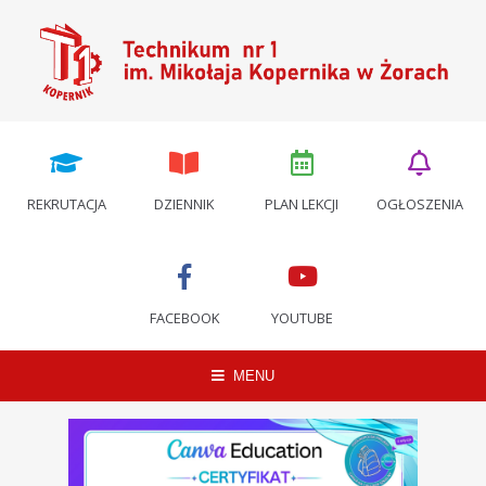
REKRUTACJA
DZIENNIK
PLAN LEKCJI
OGŁOSZENIA
FACEBOOK
YOUTUBE
MENU