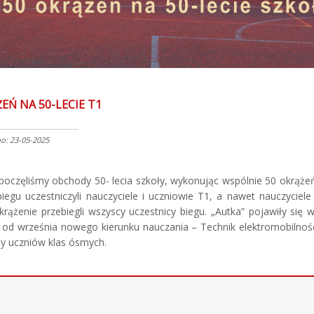
EŃ NA 50-LECIE T1
: 23-05-2025
zpoczęliśmy obchody 50- lecia szkoły, wykonując wspólnie 50 okrąże
biegu uczestniczyli nauczyciele i uczniowie T1, a nawet nauczyciele
krążenie przebiegli wszyscy uczestnicy biegu. „Autka” pojawiły się 
od września nowego kierunku nauczania – Technik elektromobilnośc
y uczniów klas ósmych.