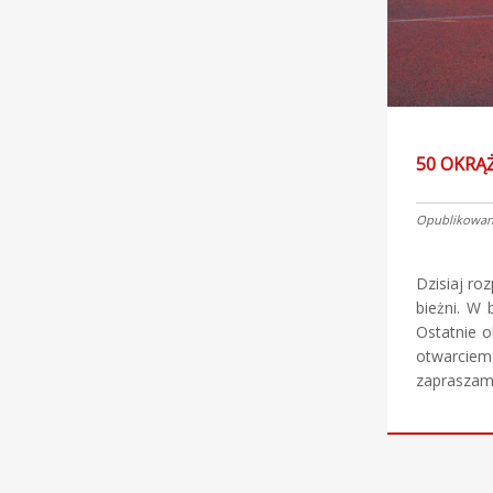
50 OKRĄŻ
Opublikowano
Dzisiaj ro
bieżni. W 
Ostatnie o
otwarciem 
zapraszam