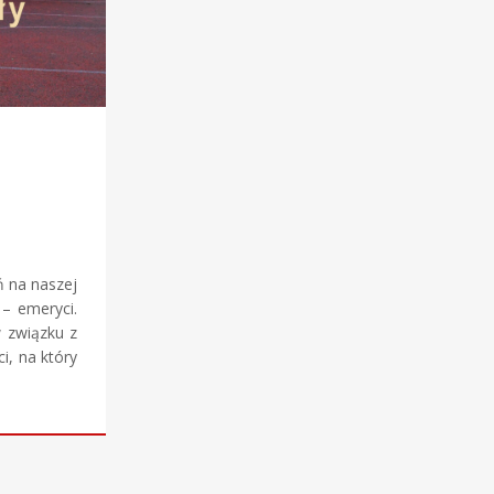
ń na naszej
 – emeryci.
w związku z
i, na który