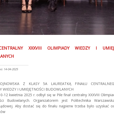
CENTRALNY XXXVIII OLIMPIADY WIEDZY I UMIEJ
ANYCH
: 14-04-2025
OJNOWSKA Z KLASY 5A LAUREATKĄ FINAŁU CENTRALNEGO
Y WIEDZY I UMIEJĘTNOŚCI BUDOWLANYCH
0-12 kwietnia 2025 r. odbył się w Pile finał centralny XXXVIII Olimpia
ści Budowlanych. Organizatorem jest Politechnika Warszawsk
 Lądowej. Aby dostać się do finału najpierw trzeba było uzyskać 
ków