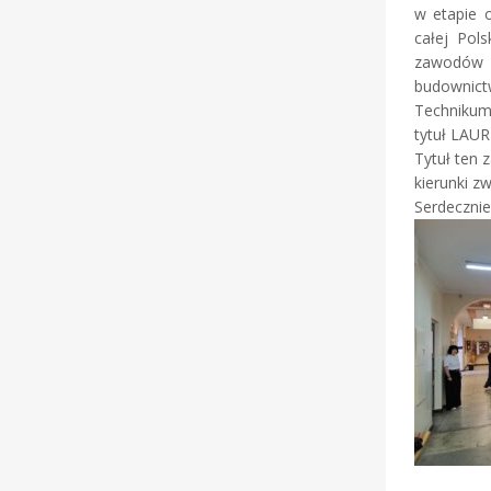
w etapie 
całej Pol
zawodów z
budownict
Technikum 
tytuł LAUR
Tytuł ten 
kierunki z
Serdecznie