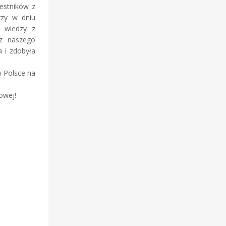
estników z
rzy w dniu
s wiedzy z
 z naszego
a i zdobyła
w Polsce na
owej!