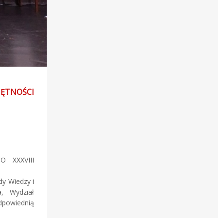
ĘTNOŚCI
 XXXVIII
dy Wiedzy i
a, Wydział
odpowiednią