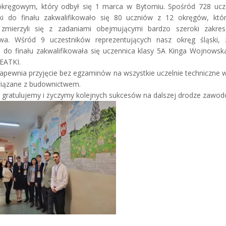
okręgowym, który odbył się 1 marca w Bytomiu. Spośród 728 ucz
ski do finału zakwalifikowało się 80 uczniów z 12 okręgów, któ
mierzyli się z zadaniami obejmującymi bardzo szeroki zakre
wa. Wśród 9 uczestników reprezentujących nasz okręg śląski,
do finału zakwalifikowała się uczennica klasy 5A Kinga Wojnowsk
EATKI.
zapewnia przyjęcie bez egzaminów na wszystkie uczelnie techniczne 
wiązane z budownictwem.
 gratulujemy i życzymy kolejnych sukcesów na dalszej drodze zawod