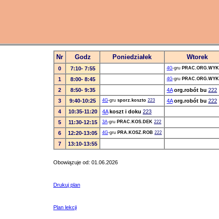
Nr
Godz
Poniedziałek
Wtorek
0
7:10- 7:55
4G
-gru
PRAC.ORG.WYK
1
8:00- 8:45
4G
-gru
PRAC.ORG.WYK
2
8:50- 9:35
4A
org.robót bu
222
3
9:40-10:25
4G
-gru
sporz.koszto
223
4A
org.robót bu
222
4
10:35-11:20
4A
koszt i doku
223
5
11:30-12:15
3A
-gru
PRAC.KOS.DEK
222
6
12:20-13:05
4G
-gru
PRA.KOSZ.ROB
222
7
13:10-13:55
Obowiązuje od: 01.06.2026
Drukuj plan
Plan lekcji