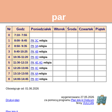
par
Nr
Godz
Poniedziałek
Wtorek
Środa
Czwartek
Piątek
0
7:10- 7:55
1
8:00- 8:45
PK
3C
religia
2
8:50- 9:35
PK
3A
religia
3
9:40-10:25
PK
4B
religia
4
10:35-11:20
PK
4D
religia
5
11:30-12:15
PK
4E
,
4G
religia
6
12:20-13:05
PK
4C
religia
7
13:10-13:55
PK
4A
religia
8
14:00-14:45
PK
4H
religia
Obowiązuje od: 01.06.2026
wygenerowano 27.05.2026
Drukuj plan
za pomocą programu
Plan lekcji Optivum
firmy
VULCAN
Plan lekcji