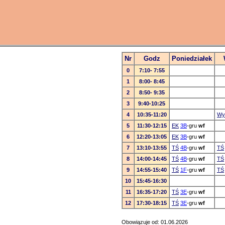
Nr
Godz
Poniedziałek
0
7:10- 7:55
1
8:00- 8:45
2
8:50- 9:35
3
9:40-10:25
4
10:35-11:20
Wy
5
11:30-12:15
EK
3B
-gru
wf
6
12:20-13:05
EK
3B
-gru
wf
7
13:10-13:55
TŚ
4B
-gru
wf
TŚ
8
14:00-14:45
TŚ
4B
-gru
wf
TŚ
9
14:55-15:40
TŚ
1F
-gru
wf
TŚ
10
15:45-16:30
11
16:35-17:20
TŚ
3E
-gru
wf
12
17:30-18:15
TŚ
3E
-gru
wf
Obowiązuje od: 01.06.2026