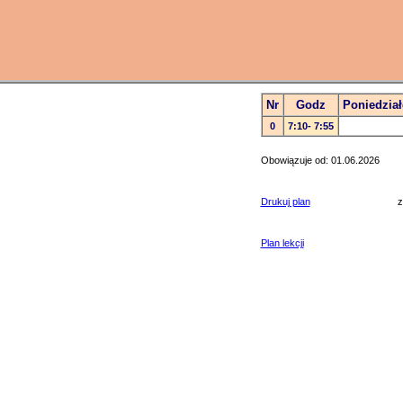
Nr
Godz
Poniedział
0
7:10- 7:55
Obowiązuje od: 01.06.2026
Drukuj plan
z
Plan lekcji