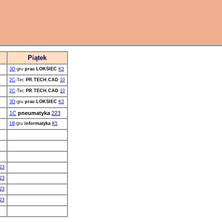
Piątek
3D
-gru
prac.LOKSIEC
K3
2C
-Tec
PR.TECH.CAD
10
2C
-Tec
PR.TECH.CAD
10
3D
-gru
prac.LOKSIEC
K3
1C
pneumatyka
223
1B
-gru
informatyka
K5
23
23
23
23