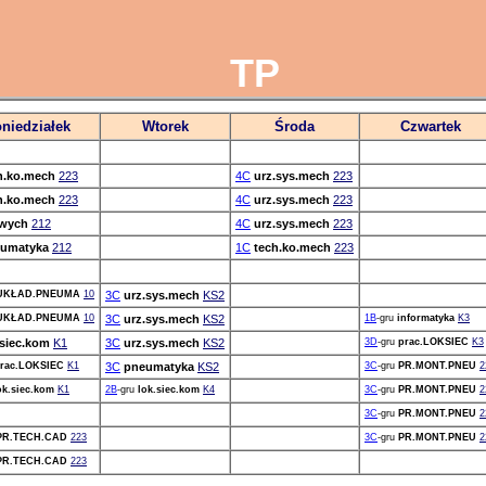
TP
niedziałek
Wtorek
Środa
Czwartek
h.ko.mech
223
4C
urz.sys.mech
223
h.ko.mech
223
4C
urz.sys.mech
223
.wych
212
4C
urz.sys.mech
223
umatyka
212
1C
tech.ko.mech
223
UKŁAD.PNEUMA
10
3C
urz.sys.mech
KS2
UKŁAD.PNEUMA
10
3C
urz.sys.mech
KS2
1B
-gru
informatyka
K3
.siec.kom
K1
3C
urz.sys.mech
KS2
3D
-gru
prac.LOKSIEC
K3
rac.LOKSIEC
K1
3C
pneumatyka
KS2
3C
-gru
PR.MONT.PNEU
2
ok.siec.kom
K1
2B
-gru
lok.siec.kom
K4
3C
-gru
PR.MONT.PNEU
2
3C
-gru
PR.MONT.PNEU
2
PR.TECH.CAD
223
3C
-gru
PR.MONT.PNEU
2
PR.TECH.CAD
223