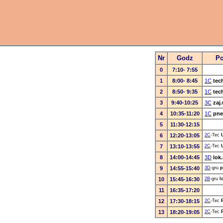
Nr
Godz
Po
0
7:10- 7:55
1
8:00- 8:45
1C
tec
2
8:50- 9:35
1C
tec
3
9:40-10:25
3C
zaj
4
10:35-11:20
1C
pne
5
11:30-12:15
6
12:20-13:05
2C
-Tec
7
13:10-13:55
2C
-Tec
8
14:00-14:45
3D
lok
9
14:55-15:40
3D
-gru
p
10
15:45-16:30
2B
-gru
l
11
16:35-17:20
12
17:30-18:15
2C
-Tec
13
18:20-19:05
2C
-Tec