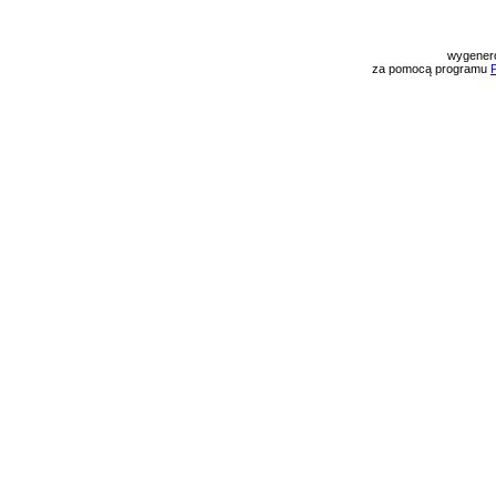
wygener
za pomocą programu
P