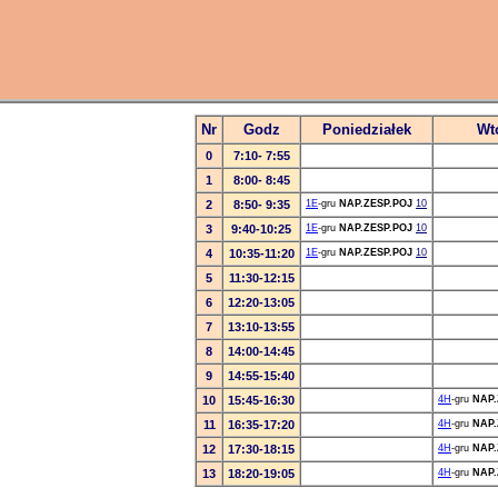
Nr
Godz
Poniedziałek
Wt
0
7:10- 7:55
1
8:00- 8:45
2
8:50- 9:35
1E
-gru
NAP.ZESP.POJ
10
3
9:40-10:25
1E
-gru
NAP.ZESP.POJ
10
4
10:35-11:20
1E
-gru
NAP.ZESP.POJ
10
5
11:30-12:15
6
12:20-13:05
7
13:10-13:55
8
14:00-14:45
9
14:55-15:40
10
15:45-16:30
4H
-gru
NAP.
11
16:35-17:20
4H
-gru
NAP.
12
17:30-18:15
4H
-gru
NAP.
13
18:20-19:05
4H
-gru
NAP.